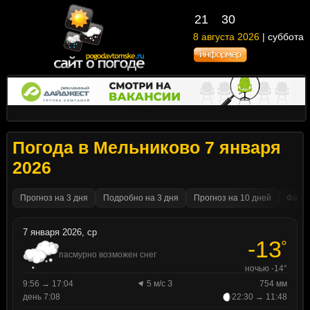
21
30
8 августа 2026
| суббота
Погода в Мельниково 7 января
2026
Прогноз на 3 дня
Подробно на 3 дня
Прогноз на 10 дней
Факти
7 января 2026, ср
-13
°
пасмурно возможен снег
ночью -14°
9:56 → 17:04
5 м/с З
754 мм
день 7:08
22:30 → 11:48