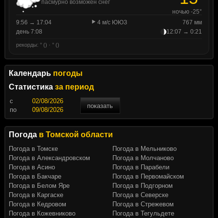
пасмурно возможен снег
ночью -25°
9:56 → 17:04
4 м/с ЮЮЗ
767 мм
день 7:08
12:07 → 0:21
рекорды: ° () · ° ()
Календарь
погоды
Статистика
за период
c
показать
по
Погода
в Томской области
Погода в Томске
Погода в Мельниково
Погода в Александровском
Погода в Молчаново
Погода в Асино
Погода в Парабели
Погода в Бакчаре
Погода в Первомайском
Погода в Белом Яре
Погода в Подгорном
Погода в Каргаске
Погода в Северске
Погода в Кедровом
Погода в Стрежевом
Погода в Кожевниково
Погода в Тегульдете