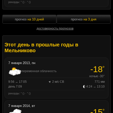
рекорды: ° () · ° ()
прогноз
на 10 дней
прогноз
на 3 дня
достоверность прогнозов
Этот день в прошлые годы в
Мельниково
7 января 2013, пн
-18
°
переменная облачность
ночью -30°
9:56 → 17:05
2 м/с СВ
771 мм
день 7:09
4:24 → 13:10
рекорды: ° () · ° ()
7 января 2014, вт
-15
°