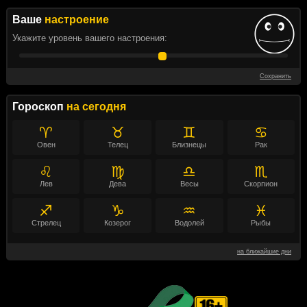
Ваше
настроение
Укажите уровень вашего настроения:
Сохранить
Гороскоп
на сегодня
♈
♉
♊
♋
Овен
Телец
Близнецы
Рак
♌
♍
♎
♏
Лев
Дева
Весы
Скорпион
♐
♑
♒
♓
Стрелец
Козерог
Водолей
Рыбы
на ближайшие дни