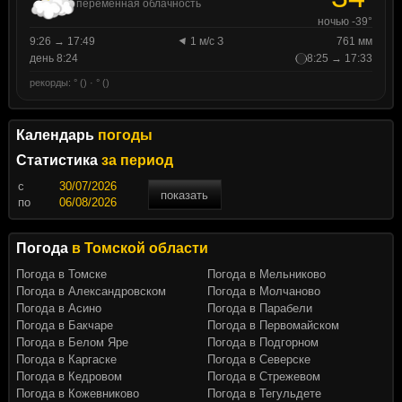
переменная облачность
ночью -39°
9:26 → 17:49
1 м/с З
761 мм
день 8:24
8:25 → 17:33
рекорды: ° () · ° ()
Календарь
погоды
Статистика
за период
c
показать
по
Погода
в Томской области
Погода в Томске
Погода в Мельниково
Погода в Александровском
Погода в Молчаново
Погода в Асино
Погода в Парабели
Погода в Бакчаре
Погода в Первомайском
Погода в Белом Яре
Погода в Подгорном
Погода в Каргаске
Погода в Северске
Погода в Кедровом
Погода в Стрежевом
Погода в Кожевниково
Погода в Тегульдете