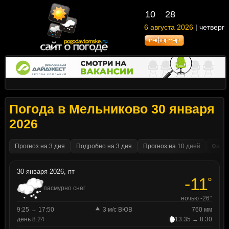
10
28
6 августа 2026
| четверг
Погода в Мельниково 30 января
2026
Прогноз на 3 дня
Подробно на 3 дня
Прогноз на 10 дней
Факти
30 января 2026, пт
-11
°
пасмурно снег
ночью -26°
9:25 → 17:50
3 м/с ВЮВ
760 мм
день 8:24
13:35 → 8:30