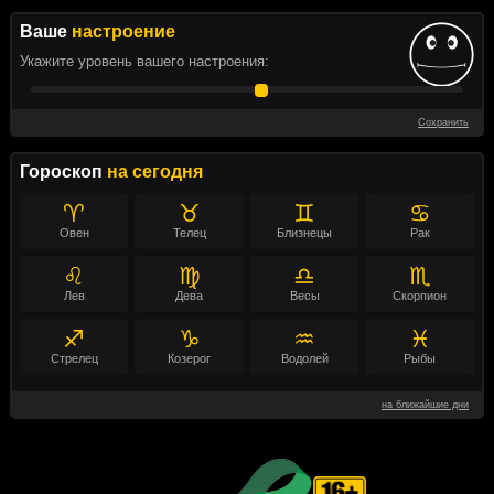
Ваше
настроение
Укажите уровень вашего настроения:
Сохранить
Гороскоп
на сегодня
♈
♉
♊
♋
Овен
Телец
Близнецы
Рак
♌
♍
♎
♏
Лев
Дева
Весы
Скорпион
♐
♑
♒
♓
Стрелец
Козерог
Водолей
Рыбы
на ближайшие дни