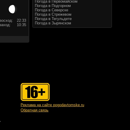
Погода в Первомайском
Погода в Подгорном
Погода в Северске
Погода в Стрежевом
Погода в Тегульдете
восход:
22:33
Погода в Зырянском
заход:
10:35
Реклама на сайте pogodavtomske.ru
Обратная связь
"