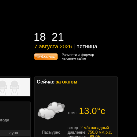
18
21
18
21
7 августа 2026
| пятница
7 августа 2026 | пятница
Размести информер
на своем сайте
Сейчас
за окном
13.0°c
темп:
огода
ветер:
2 м/с западный
Пасмурно
давление:
750.0 мм.р.с.
луна
влажность:
68.0%