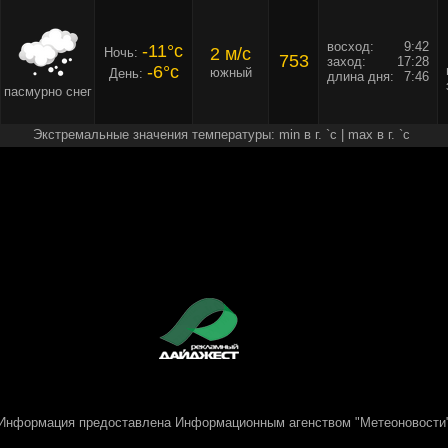
восход:
9:42
-11°c
2 м/c
Ночь:
753
заход:
17:28
-6°c
южный
День:
длина дня:
7:46
пасмурно снег
Экстремальные значения температуры: min в г. `c | max в г. `c
Информация предоставлена
Информационным агенством "Метеоновости