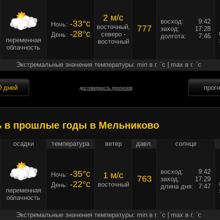
2 м/c
восход:
9:42
-33°c
Ночь:
восточный,
777
заход:
17:28
-28°c
северо -
День:
долгота:
7:46
переменная
восточный
облачность
Экстремальные значения температуры: min в г. `c | max в г. `c
0 дней
прог
достоверность прогнозов
ь в прошлые годы в Мельниково
осадки
температура
ветер
давл.
солнце
восход:
9:42
-35°c
1 м/c
Ночь:
763
заход:
17:29
-22°c
восточный
День:
длина дня:
7:47
переменная
облачность
Экстремальные значения температуры: min в г. `c | max в г. `c