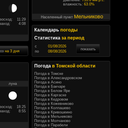
влажность:
63.0%
Мельниково
Населенный пункт
восход:
11:29
заход:
4:08
Календарь
погоды
Статистика
за период
c
показать
ноз
на 3 дня
по
Погода
в Томской области
Погода в Томске
Погода в Александровском
Погода в Асино
луна
Погода в Бакчаре
Погода в Белом Яре
Погода в Каргаске
Погода в Кедровом
Погода в Кожевниково
восход:
18:25
Погода в Колпашево
заход:
8:55
Погода в Кривошеино
Погода в Мельниково
Погода в Молчаново
Погода в Парабели