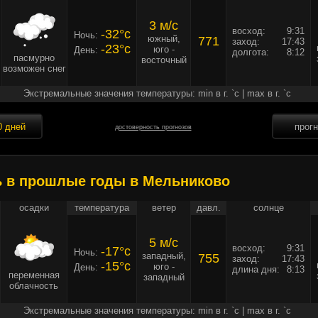
3 м/c
восход:
9:31
-32°c
Ночь:
южный,
771
заход:
17:43
-23°c
юго -
День:
долгота:
8:12
пасмурно
восточный
возможен снег
Экстремальные значения температуры: min в г. `c | max в г. `c
0 дней
прог
достоверность прогнозов
ь в прошлые годы в Мельниково
осадки
температура
ветер
давл.
солнце
5 м/c
восход:
9:31
-17°c
Ночь:
западный,
755
заход:
17:43
-15°c
юго -
День:
длина дня:
8:13
переменная
западный
облачность
Экстремальные значения температуры: min в г. `c | max в г. `c