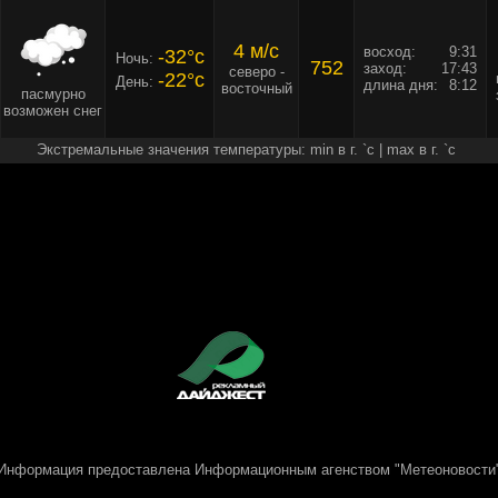
4 м/c
восход:
9:31
-32°c
Ночь:
752
заход:
17:43
северо -
-22°c
День:
длина дня:
8:12
восточный
пасмурно
возможен снег
Экстремальные значения температуры: min в г. `c | max в г. `c
Информация предоставлена
Информационным агенством "Метеоновости