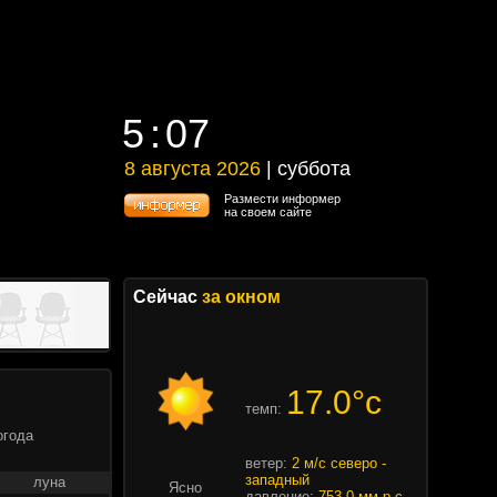
5
07
5
07
8 августа 2026
| суббота
8 августа 2026 | суббота
Размести информер
на своем сайте
Сейчас
за окном
17.0°c
темп:
огода
ветер:
2 м/с северо -
западный
луна
Ясно
давление:
753.0 мм.р.с.