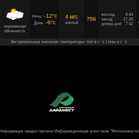
восход:
9:44
-12°c
4 м/c
Ночь:
756
заход:
17:26
-6°c
южный
День:
длина дня:
7:42
переменная
облачность
Экстремальные значения температуры: min в г. `c | max в г. `c
Информация предоставлена
Информационным агенством "Метеоновости