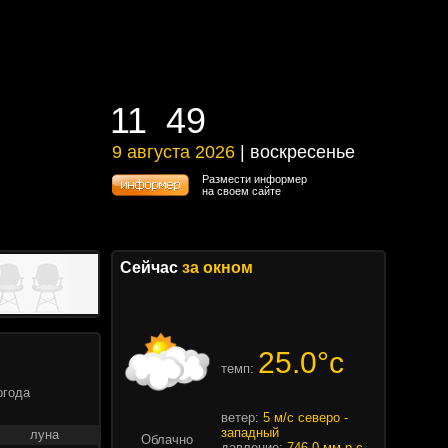
11
:
49
11
:
49
9 августа 2026
| воскресенье
9 августа 2026 | воскресенье
Размести информер
на своем сайте
Сейчас
за окном
25.0°c
темп:
огода
ветер:
5 м/с северо -
западный
луна
Облачно
давление:
746.0 мм.р.с.