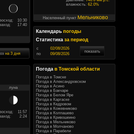
влажность:
62.0%
Мельниково
Населенный пункт
восход:
10:30
заход:
17:40
Календарь
погоды
Статистика
за период
c
показать
ноз
на 3 дня
по
Погода
в Томской области
Погода в Томске
Погода в Александровском
Погода в Асино
луна
Погода в Бакчаре
Погода в Белом Яре
Погода в Каргаске
Погода в Кедровом
Погода в Кожевниково
восход:
11:57
Погода в Колпашево
заход:
2:24
Погода в Кривошеино
Погода в Мельниково
Погода в Молчаново
Погода в Парабели