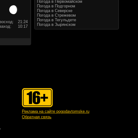
Погода в Первомайском
Погода в Подгорном
Погода в Северске
Погода в Стрежевом
Погода в Тегульдете
восход:
21:24
Погода в Зырянском
заход:
10:17
Реклама на сайте pogodavtomske.ru
Обратная связь
"