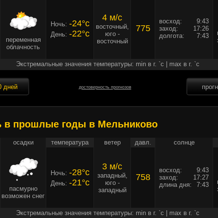
4 м/c
восход:
9:43
-24°c
Ночь:
восточный,
775
заход:
17:26
-22°c
юго -
День:
долгота:
7:43
переменная
восточный
облачность
Экстремальные значения температуры: min в г. `c | max в г. `c
0 дней
прог
достоверность прогнозов
ь в прошлые годы в Мельниково
осадки
температура
ветер
давл.
солнце
3 м/c
восход:
9:43
-28°c
Ночь:
западный,
758
заход:
17:27
-21°c
юго -
День:
длина дня:
7:43
пасмурно
западный
возможен снег
Экстремальные значения температуры: min в г. `c | max в г. `c