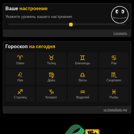
Ваше
настроение
Укажите уровень вашего настроения:
Сохранить
Гороскоп
на сегодня
♈
♉
♊
♋
Овен
Телец
Близнецы
Рак
♌
♍
♎
♏
Лев
Дева
Весы
Скорпион
♐
♑
♒
♓
Стрелец
Козерог
Водолей
Рыбы
на ближайшие дни