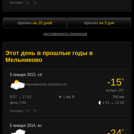
рекорды: ° () · ° ()
прогноз
на 10 дней
прогноз
на 3 дня
достоверность прогнозов
Этот день в прошлые годы в
Мельниково
5 января 2013, сб
-15
°
переменная облачность
ночью -20°
9:57 → 17:01
1 м/с В
768 мм
день 7:04
1:41 → 12:19
рекорды: ° () · ° ()
5 января 2014, вс
-24
°