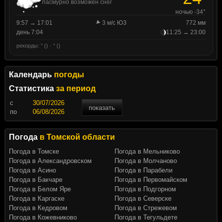
пасмурно возможен снег
ночью -34°
9:57 → 17:01
3 м/с ЮЗ
772 мм
день 7:04
11:25 → 23:00
рекорды: ° () · ° ()
Календарь
погоды
Статистика
за период
c
показать
по
Погода
в Томской области
Погода в Томске
Погода в Мельниково
Погода в Александровском
Погода в Молчаново
Погода в Асино
Погода в Парабели
Погода в Бакчаре
Погода в Первомайском
Погода в Белом Яре
Погода в Подгорном
Погода в Каргаске
Погода в Северске
Погода в Кедровом
Погода в Стрежевом
Погода в Кожевниково
Погода в Тегульдете