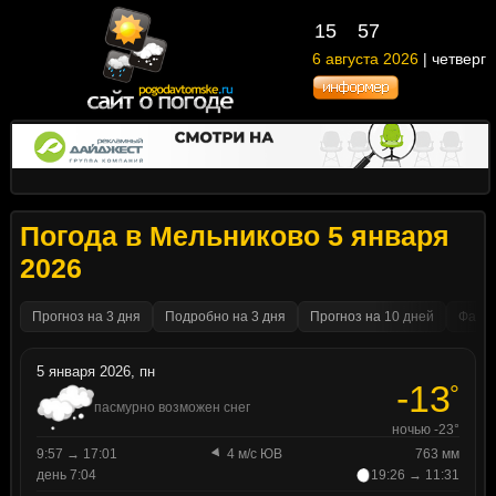
15
57
6 августа 2026
| четверг
Погода в Мельниково 5 января
2026
Прогноз на 3 дня
Подробно на 3 дня
Прогноз на 10 дней
Факти
5 января 2026, пн
-13
°
пасмурно возможен снег
ночью -23°
9:57 → 17:01
4 м/с ЮВ
763 мм
день 7:04
19:26 → 11:31