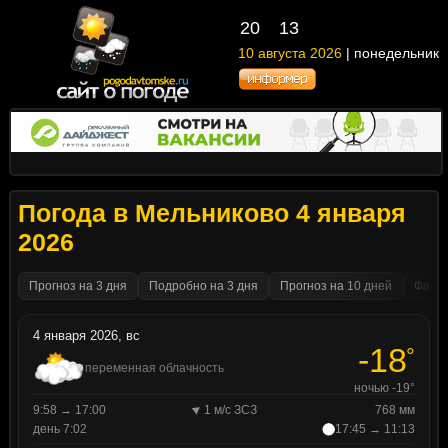
20
13
10 августа 2026
| понедельник
Погода в Мельниково 4 января
2026
Прогноз на 3 дня
Подробно на 3 дня
Прогноз на 10 дней
Факти
4 января 2026, вс
-18
°
переменная облачность
ночью -19°
9:58 → 17:00
1 м/с ЗСЗ
768 мм
день 7:02
17:45 → 11:13