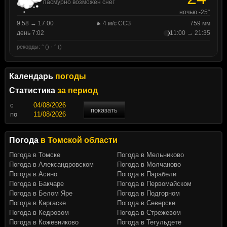
пасмурно возможен снег
ночью -25°
9:58 → 17:00
4 м/с ССЗ
759 мм
день 7:02
11:00 → 21:35
рекорды: ° () · ° ()
Календарь
погоды
Статистика
за период
c
показать
по
Погода
в Томской области
Погода в Томске
Погода в Мельниково
Погода в Александровском
Погода в Молчаново
Погода в Асино
Погода в Парабели
Погода в Бакчаре
Погода в Первомайском
Погода в Белом Яре
Погода в Подгорном
Погода в Каргаске
Погода в Северске
Погода в Кедровом
Погода в Стрежевом
Погода в Кожевниково
Погода в Тегульдете