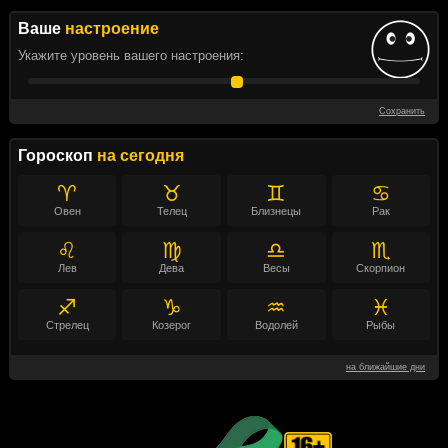
Ваше
настроение
Укажите уровень вашего настроения:
Сохранить
Гороскоп
на сегодня
♈
♉
♊
♋
Овен
Телец
Близнецы
Рак
♌
♍
♎
♏
Лев
Дева
Весы
Скорпион
♐
♑
♒
♓
Стрелец
Козерог
Водолей
Рыбы
на ближайшие дни