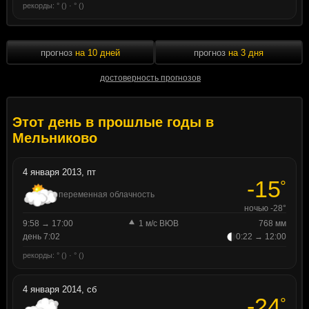
рекорды: ° () · ° ()
прогноз
на 10 дней
прогноз
на 3 дня
достоверность прогнозов
Этот день в прошлые годы в
Мельниково
4 января 2013, пт
-15
°
переменная облачность
ночью -28°
9:58 → 17:00
1 м/с ВЮВ
768 мм
день 7:02
0:22 → 12:00
рекорды: ° () · ° ()
4 января 2014, сб
-24
°