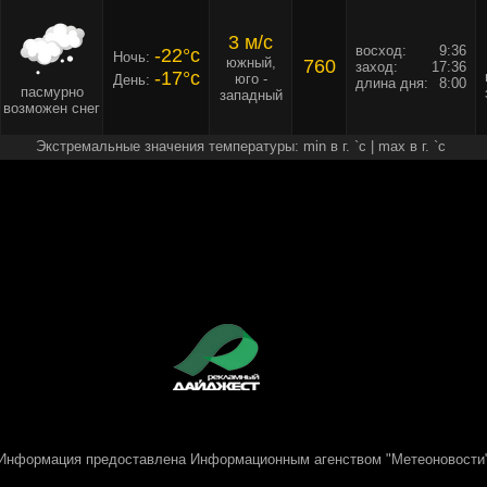
3 м/c
восход:
9:36
-22°c
Ночь:
южный,
760
заход:
17:36
-17°c
юго -
День:
длина дня:
8:00
пасмурно
западный
возможен снег
Экстремальные значения температуры: min в г. `c | max в г. `c
Информация предоставлена
Информационным агенством "Метеоновости