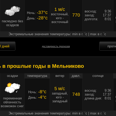
1 м/c
восход:
9:36
-37°c
Ночь:
восточный,
770
заход:
17:37
-28°c
юго -
День:
долгота:
8:01
пасмурно без
восточный
осадков
Экстремальные значения температуры: min в г. `c | max в г. `c
0 дней
прог
достоверность прогнозов
ь в прошлые годы в Мельниково
осадки
температура
ветер
давл.
солнце
5 м/c
восход:
9:36
-8°c
Ночь:
западный,
748
заход:
17:37
-4°c
юго -
День:
переменная
длина дня:
8:01
западный
облачность
возможен снег
Экстремальные значения температуры: min в г. `c | max в г. `c