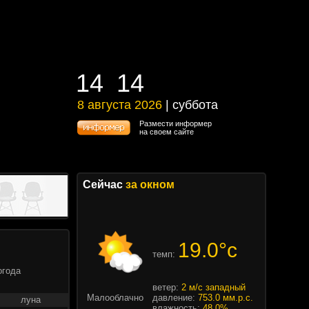
14
14
14
14
8 августа 2026
| суббота
8 августа 2026 | суббота
Размести информер
на своем сайте
Сейчас
за окном
19.0°c
темп:
огода
ветер:
2 м/с западный
Малооблачно
давление:
753.0 мм.р.с.
луна
влажность:
48.0%