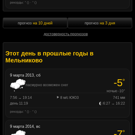
рекорды: ° () · ° ()
прогноз
на 10 дней
прогноз
на 3 дня
достоверность прогнозов
Этот день в прошлые годы в
Мельниково
9 марта 2013, сб
-5
°
пасмурно возможен снег
ночью -10°
7:56 → 19:14
8 м/с ЮЮЗ
741 мм
день 11:19
6:27 → 16:22
рекорды: ° () · ° ()
9 марта 2014, вс
-7
°