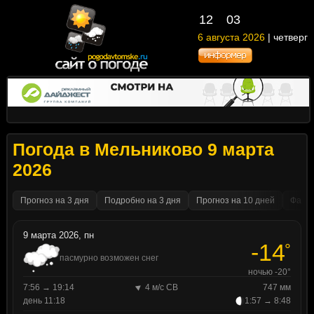
12
03
6 августа 2026
| четверг
Погода в Мельниково 9 марта
2026
Прогноз на 3 дня
Подробно на 3 дня
Прогноз на 10 дней
Факти
9 марта 2026, пн
-14
°
пасмурно возможен снег
ночью -20°
7:56 → 19:14
4 м/с СВ
747 мм
день 11:18
1:57 → 8:48