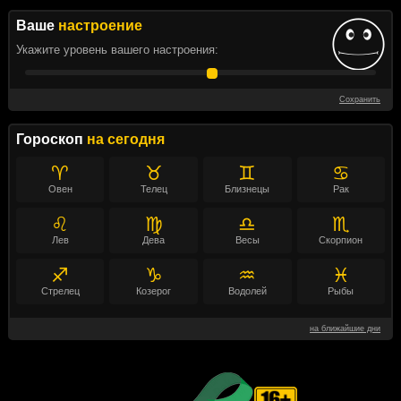
Ваше
настроение
Укажите уровень вашего настроения:
Сохранить
Гороскоп
на сегодня
♈
♉
♊
♋
Овен
Телец
Близнецы
Рак
♌
♍
♎
♏
Лев
Дева
Весы
Скорпион
♐
♑
♒
♓
Стрелец
Козерог
Водолей
Рыбы
на ближайшие дни