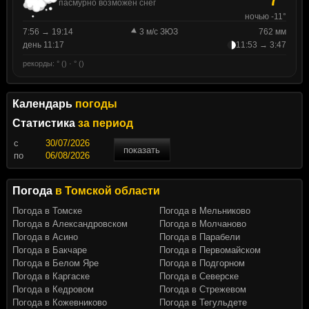
пасмурно возможен снег
ночью -11°
7:56 → 19:14
3 м/с ЗЮЗ
762 мм
день 11:17
11:53 → 3:47
рекорды: ° () · ° ()
Календарь
погоды
Статистика
за период
c
показать
по
Погода
в Томской области
Погода в Томске
Погода в Мельниково
Погода в Александровском
Погода в Молчаново
Погода в Асино
Погода в Парабели
Погода в Бакчаре
Погода в Первомайском
Погода в Белом Яре
Погода в Подгорном
Погода в Каргаске
Погода в Северске
Погода в Кедровом
Погода в Стрежевом
Погода в Кожевниково
Погода в Тегульдете