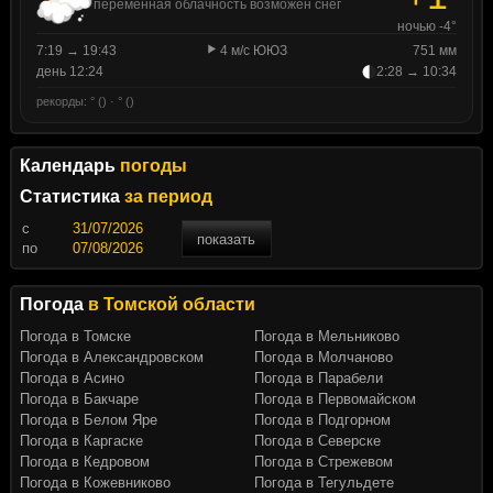
переменная облачность возможен снег
ночью -4°
7:19 → 19:43
4 м/с ЮЮЗ
751 мм
день 12:24
2:28 → 10:34
рекорды: ° () · ° ()
Календарь
погоды
Статистика
за период
c
показать
по
Погода
в Томской области
Погода в Томске
Погода в Мельниково
Погода в Александровском
Погода в Молчаново
Погода в Асино
Погода в Парабели
Погода в Бакчаре
Погода в Первомайском
Погода в Белом Яре
Погода в Подгорном
Погода в Каргаске
Погода в Северске
Погода в Кедровом
Погода в Стрежевом
Погода в Кожевниково
Погода в Тегульдете