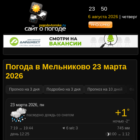
23
:
50
6 августа 2026
| четверг
Погода в Мельниково 23 марта
2026
Прогноз на 3 дня
Подробно на 3 дня
Прогноз на 10 дней
Факти
23 марта 2026, пн
+1
°
пасмурно дождь со снегом
ночью -2°
7:19 → 19:44
6 м/с З
745 мм
день 12:25
8:00 → 1:12