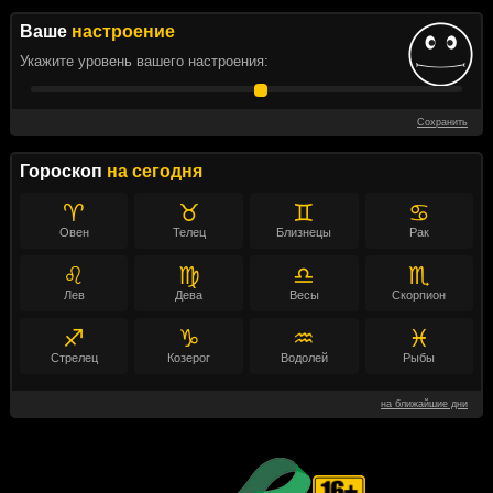
Ваше
настроение
Укажите уровень вашего настроения:
Сохранить
Гороскоп
на сегодня
♈
♉
♊
♋
Овен
Телец
Близнецы
Рак
♌
♍
♎
♏
Лев
Дева
Весы
Скорпион
♐
♑
♒
♓
Стрелец
Козерог
Водолей
Рыбы
на ближайшие дни