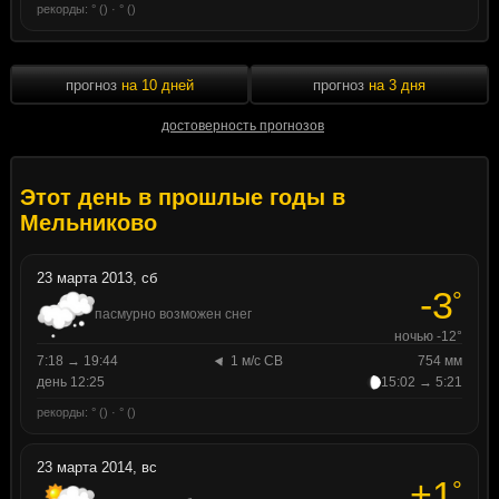
рекорды: ° () · ° ()
прогноз
на 10 дней
прогноз
на 3 дня
достоверность прогнозов
Этот день в прошлые годы в
Мельниково
23 марта 2013, сб
-3
°
пасмурно возможен снег
ночью -12°
7:18 → 19:44
1 м/с СВ
754 мм
день 12:25
15:02 → 5:21
рекорды: ° () · ° ()
23 марта 2014, вс
+1
°