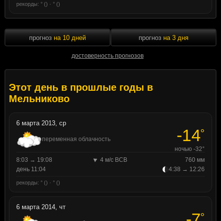
рекорды: ° () · ° ()
прогноз
на 10 дней
прогноз
на 3 дня
достоверность прогнозов
Этот день в прошлые годы в
Мельниково
6 марта 2013, ср
-14
°
переменная облачность
ночью -32°
8:03 → 19:08
4 м/с ВСВ
760 мм
день 11:04
4:38 → 12:26
рекорды: ° () · ° ()
6 марта 2014, чт
-7
°