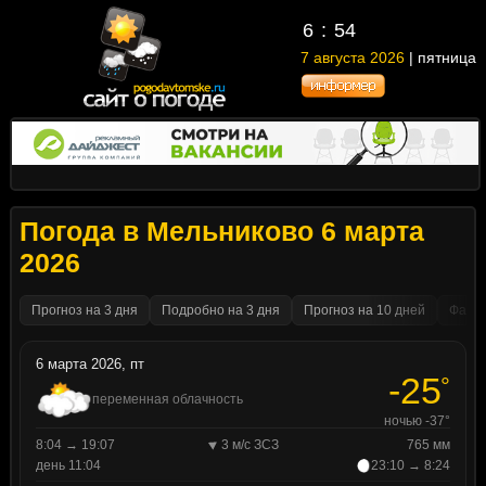
6
:
54
7 августа 2026
| пятница
Погода в Мельниково 6 марта
2026
Прогноз на 3 дня
Подробно на 3 дня
Прогноз на 10 дней
Факти
6 марта 2026, пт
-25
°
переменная облачность
ночью -37°
8:04 → 19:07
3 м/с ЗСЗ
765 мм
день 11:04
23:10 → 8:24