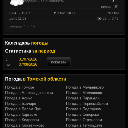
переменная облачность
ночью -15°
8:04 → 19:07
3 м/с ЮЮЗ
763 мм
день 11:03
9:52 → 0:42
рекорды: ° () · ° ()
Календарь
погоды
Статистика
за период
c
показать
по
Погода
в Томской области
Погода в Томске
Погода в Мельниково
Погода в Александровском
Погода в Молчаново
Погода в Асино
Погода в Парабели
Погода в Бакчаре
Погода в Первомайском
Погода в Белом Яре
Погода в Подгорном
Погода в Каргаске
Погода в Северске
Погода в Кедровом
Погода в Стрежевом
Погода в Кожевниково
Погода в Тегульдете