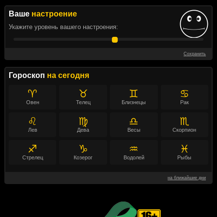
Ваше
настроение
Укажите уровень вашего настроения:
Сохранить
Гороскоп
на сегодня
♈
♉
♊
♋
Овен
Телец
Близнецы
Рак
♌
♍
♎
♏
Лев
Дева
Весы
Скорпион
♐
♑
♒
♓
Стрелец
Козерог
Водолей
Рыбы
на ближайшие дни