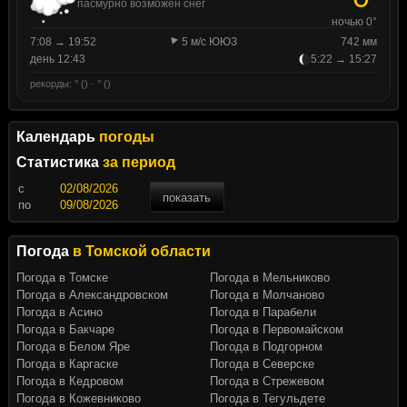
пасмурно возможен снег
ночью 0°
7:08 → 19:52
5 м/с ЮЮЗ
742 мм
день 12:43
5:22 → 15:27
рекорды: ° () · ° ()
Календарь
погоды
Статистика
за период
c
показать
по
Погода
в Томской области
Погода в Томске
Погода в Мельниково
Погода в Александровском
Погода в Молчаново
Погода в Асино
Погода в Парабели
Погода в Бакчаре
Погода в Первомайском
Погода в Белом Яре
Погода в Подгорном
Погода в Каргаске
Погода в Северске
Погода в Кедровом
Погода в Стрежевом
Погода в Кожевниково
Погода в Тегульдете