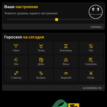
Ваше
настроение
Укажите уровень вашего настроения:
Сохранить
Гороскоп
на сегодня
♈
♉
♊
♋
Овен
Телец
Близнецы
Рак
♌
♍
♎
♏
Лев
Дева
Весы
Скорпион
♐
♑
♒
♓
Стрелец
Козерог
Водолей
Рыбы
на ближайшие дни