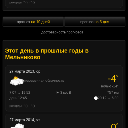
рекорды: ° () · ° ()
прогноз
на 10 дней
прогноз
на 3 дня
достоверность прогнозов
Этот день в прошлые годы в
Мельниково
27 марта 2013, ср
-4
°
переменная облачность
ночью -14°
7:07 → 19:52
3 м/с В
757 мм
день 12:45
20:12 → 6:39
рекорды: ° () · ° ()
27 марта 2014, чт
0
°