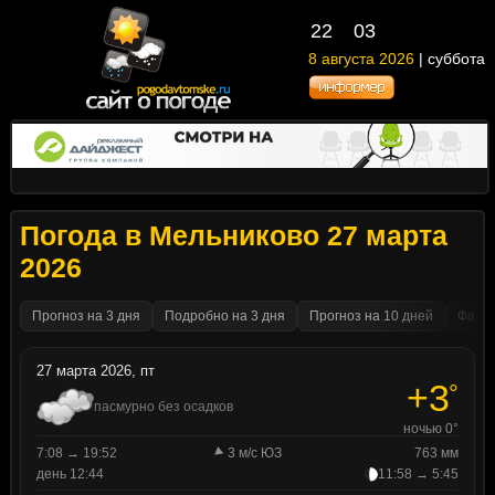
22
:
03
8 августа 2026
| суббота
Погода в Мельниково 27 марта
2026
Прогноз на 3 дня
Подробно на 3 дня
Прогноз на 10 дней
Факти
27 марта 2026, пт
+3
°
пасмурно без осадков
ночью 0°
7:08 → 19:52
3 м/с ЮЗ
763 мм
день 12:44
11:58 → 5:45