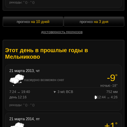
рекорды: ° () · ° ()
прогноз
на 10 дней
прогноз
на 3 дня
достоверность прогнозов
Этот день в прошлые годы в
Мельниково
21 марта 2013, чт
-9
°
пасмурно возможен снег
ночью -18°
7:24 → 19:40
3 м/с ВСВ
752 мм
день 12:16
12:44 → 4:26
рекорды: ° () · ° ()
21 марта 2014, пт
+1
°