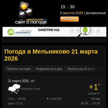
15
:
30
9 августа 2026
| воскресенье
Погода в Мельниково 21 марта
2026
Прогноз на 3 дня
Подробно на 3 дня
Прогноз на 10 дней
Факти
21 марта 2026, сб
+1
°
пасмурно снег
ночью 0°
7:24 → 19:39
4 м/с ЮЗ
748 мм
день 12:15
7:36 → 23:30