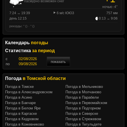
пасмурно возможен снег
ночью -4°
7:24 → 19:39
6 м/с ЮЮЗ
757 мм
день 12:15
0:13 → 9:06
рекорды: ° () · ° ()
Календарь
погоды
Статистика
за период
c
показать
по
Погода
в Томской области
Погода в Томске
Погода в Мельниково
Погода в Александровском
Погода в Молчаново
Погода в Асино
Погода в Парабели
Погода в Бакчаре
Погода в Первомайском
Погода в Белом Яре
Погода в Подгорном
Погода в Каргаске
Погода в Северске
Погода в Кедровом
Погода в Стрежевом
Погода в Кожевниково
Погода в Тегульдете