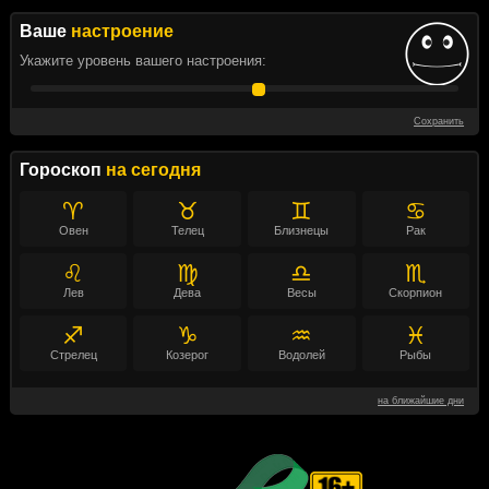
Ваше
настроение
Укажите уровень вашего настроения:
Сохранить
Гороскоп
на сегодня
♈
♉
♊
♋
Овен
Телец
Близнецы
Рак
♌
♍
♎
♏
Лев
Дева
Весы
Скорпион
♐
♑
♒
♓
Стрелец
Козерог
Водолей
Рыбы
на ближайшие дни