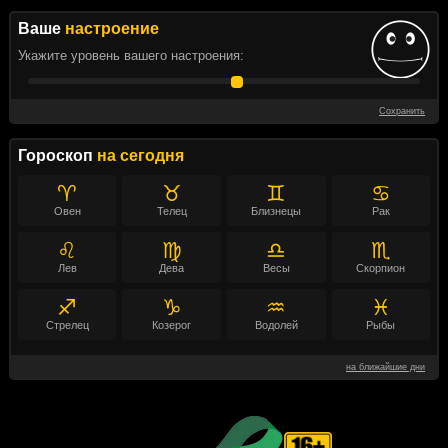
Ваше
настроение
Укажите уровень вашего настроения:
Сохранить
Гороскоп
на сегодня
♈
♉
♊
♋
Овен
Телец
Близнецы
Рак
♌
♍
♎
♏
Лев
Дева
Весы
Скорпион
♐
♑
♒
♓
Стрелец
Козерог
Водолей
Рыбы
на ближайшие дни