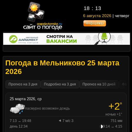
18
13
6 августа 2026
| четверг
Погода в Мельниково 25 марта
2026
Прогноз на 3 дня
Подробно на 3 дня
Прогноз на 10 дней
Факти
25 марта 2026, ср
+2
°
пасмурно возможен дождь
ночью +1°
7:13 → 19:48
7 м/с З
751 мм
день 12:34
9:14 → 4:15