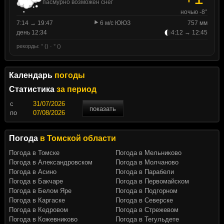
пасмурно возможен снег
ночью -8°
7:14 → 19:47
6 м/с ЮЮЗ
757 мм
день 12:34
4:12 → 12:45
рекорды: ° () · ° ()
Календарь
погоды
Статистика
за период
c
показать
по
Погода
в Томской области
Погода в Томске
Погода в Мельниково
Погода в Александровском
Погода в Молчаново
Погода в Асино
Погода в Парабели
Погода в Бакчаре
Погода в Первомайском
Погода в Белом Яре
Погода в Подгорном
Погода в Каргаске
Погода в Северске
Погода в Кедровом
Погода в Стрежевом
Погода в Кожевниково
Погода в Тегульдете