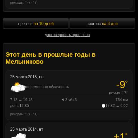
рекорды: ° () · ° ()
прогноз
на 10 дней
прогноз
на 3 дня
достоверность прогнозов
Этот день в прошлые годы в
Мельниково
25 марта 2013, пн
-9
°
переменная облачность
ночью -17°
7:13 → 19:48
3 м/с З
764 мм
день 12:35
17:32 → 6:02
рекорды: ° () · ° ()
25 марта 2014, вт
+1
°