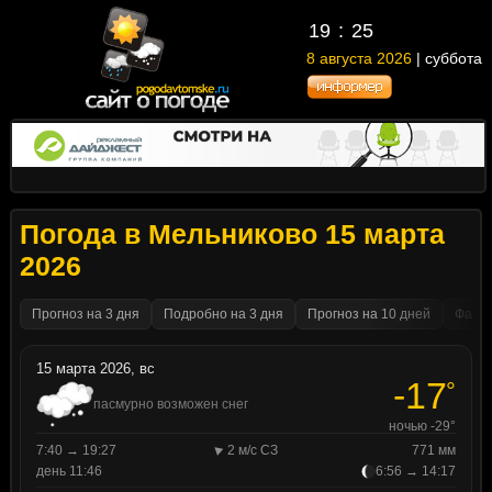
19
25
8 августа 2026
| суббота
Погода в Мельниково 15 марта
2026
Прогноз на 3 дня
Подробно на 3 дня
Прогноз на 10 дней
Факти
15 марта 2026, вс
-17
°
пасмурно возможен снег
ночью -29°
7:40 → 19:27
2 м/с СЗ
771 мм
день 11:46
6:56 → 14:17