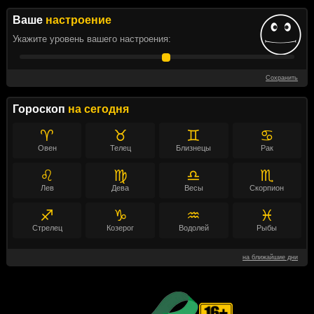
Ваше
настроение
Укажите уровень вашего настроения:
Сохранить
Гороскоп
на сегодня
♈
♉
♊
♋
Овен
Телец
Близнецы
Рак
♌
♍
♎
♏
Лев
Дева
Весы
Скорпион
♐
♑
♒
♓
Стрелец
Козерог
Водолей
Рыбы
на ближайшие дни