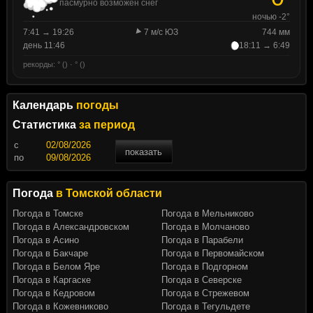
пасмурно возможен снег
ночью -2°
7:41 → 19:26
7 м/с ЮЗ
744 мм
день 11:46
18:11 → 6:49
рекорды: ° () · ° ()
Календарь
погоды
Статистика
за период
c
показать
по
Погода
в Томской области
Погода в Томске
Погода в Мельниково
Погода в Александровском
Погода в Молчаново
Погода в Асино
Погода в Парабели
Погода в Бакчаре
Погода в Первомайском
Погода в Белом Яре
Погода в Подгорном
Погода в Каргаске
Погода в Северске
Погода в Кедровом
Погода в Стрежевом
Погода в Кожевниково
Погода в Тегульдете