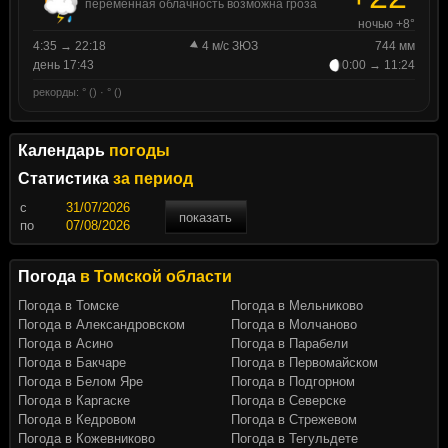
переменная облачность возможна гроза
ночью +8°
4:35 → 22:18
4 м/с ЗЮЗ
744 мм
день 17:43
0:00 → 11:24
рекорды: ° () · ° ()
Календарь
погоды
Статистика
за период
c
показать
по
Погода
в Томской области
Погода в Томске
Погода в Мельниково
Погода в Александровском
Погода в Молчаново
Погода в Асино
Погода в Парабели
Погода в Бакчаре
Погода в Первомайском
Погода в Белом Яре
Погода в Подгорном
Погода в Каргаске
Погода в Северске
Погода в Кедровом
Погода в Стрежевом
Погода в Кожевниково
Погода в Тегульдете