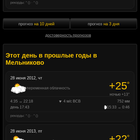
рекорды: ° () · ° ()
прогноз
на 10 дней
прогноз
на 3 дня
достоверность прогнозов
Этот день в прошлые годы в
Мельниково
28 июня 2012, чт
+25
°
переменная облачность
ночью +13°
4:35 → 22:18
4 м/с ВСВ
752 мм
день 17:43
15:33 → 0:46
рекорды: ° () · ° ()
28 июня 2013, пт
+22
°