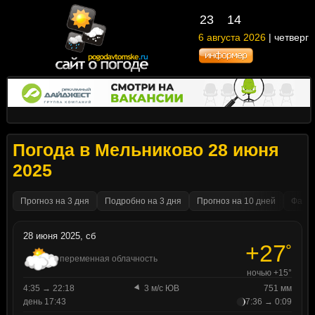
23
14
6 августа 2026
| четверг
Погода в Мельниково 28 июня
2025
Прогноз на 3 дня
Подробно на 3 дня
Прогноз на 10 дней
Факти
28 июня 2025, сб
+27
°
переменная облачность
ночью +15°
4:35 → 22:18
3 м/с ЮВ
751 мм
день 17:43
7:36 → 0:09