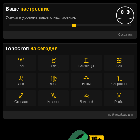
Ваше
настроение
Укажите уровень вашего настроения:
Сохранить
Гороскоп
на сегодня
♈
♉
♊
♋
Овен
Телец
Близнецы
Рак
♌
♍
♎
♏
Лев
Дева
Весы
Скорпион
♐
♑
♒
♓
Стрелец
Козерог
Водолей
Рыбы
на ближайшие дни