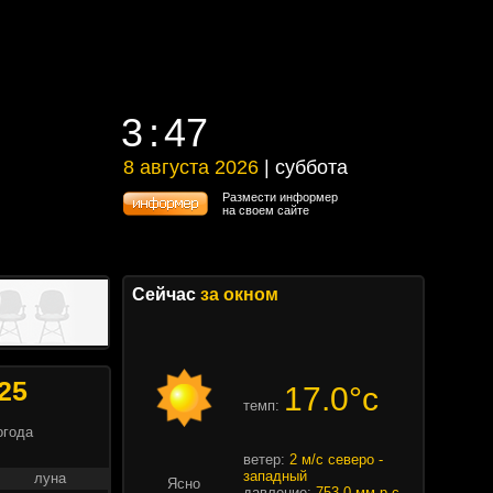
3
:
47
3
:
47
8 августа 2026
| суббота
8 августа 2026 | суббота
Размести информер
на своем сайте
Сейчас
за окном
25
17.0°c
темп:
огода
ветер:
2 м/с северо -
западный
луна
Ясно
давление:
753.0 мм.р.с.