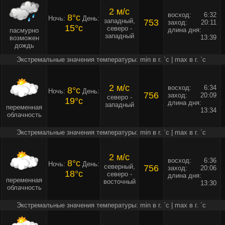
2 м/c
восход:
6:32
8°c
Ночь:
День:
западный,
753
заход:
20:11
15°c
северо -
длина дня:
пасмурно
западный
13:39
возможен
дождь
Экстремальные значения температуры: min в г. `c | max в г. `c
2 м/c
восход:
6:34
8°c
Ночь:
День:
756
заход:
20:09
северо -
19°c
длина дня:
западный
переменная
13:34
облачность
Экстремальные значения температуры: min в г. `c | max в г. `c
2 м/c
восход:
6:36
8°c
Ночь:
День:
северный,
756
заход:
20:06
18°c
северо -
длина дня:
переменная
восточный
13:30
облачность
Экстремальные значения температуры: min в г. `c | max в г. `c