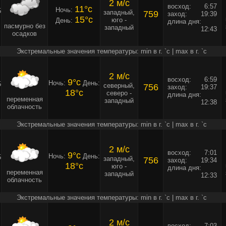
2 м/c
восход:
6:57
11°c
Ночь:
5
западный,
759
заход:
19:39
15°c
юго -
День:
длина дня:
пасмурно без
западный
12:43
осадков
Экстремальные значения температуры: min в г. `c | max в г. `c
2 м/c
восход:
6:59
9°c
Ночь:
День:
5
северный,
756
заход:
19:37
18°c
северо -
длина дня:
переменная
западный
12:38
облачность
Экстремальные значения температуры: min в г. `c | max в г. `c
2 м/c
восход:
7:01
9°c
Ночь:
День:
5
западный,
756
заход:
19:34
18°c
юго -
длина дня:
переменная
западный
12:33
облачность
Экстремальные значения температуры: min в г. `c | max в г. `c
2 м/c
восход:
7:03