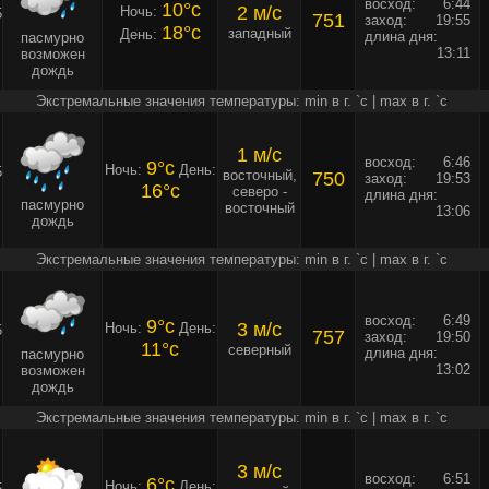
восход:
6:44
10°c
2 м/c
Ночь:
5
751
заход:
19:55
18°c
западный
День:
длина дня:
пасмурно
13:11
возможен
дождь
Экстремальные значения температуры: min в г. `c | max в г. `c
1 м/c
восход:
6:46
9°c
Ночь:
День:
5
восточный,
750
заход:
19:53
16°c
северо -
длина дня:
пасмурно
восточный
13:06
дождь
Экстремальные значения температуры: min в г. `c | max в г. `c
восход:
6:49
9°c
3 м/c
Ночь:
День:
5
757
заход:
19:50
11°c
северный
длина дня:
пасмурно
13:02
возможен
дождь
Экстремальные значения температуры: min в г. `c | max в г. `c
3 м/c
восход:
6:51
6°c
Ночь:
День:
5