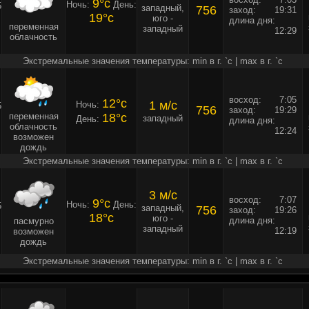
9°c
Ночь:
День:
5
западный,
756
заход:
19:31
19°c
юго -
длина дня:
переменная
западный
12:29
облачность
Экстремальные значения температуры: min в г. `c | max в г. `c
восход:
7:05
12°c
1 м/c
Ночь:
5
756
заход:
19:29
переменная
18°c
западный
День:
длина дня:
облачность
12:24
возможен
дождь
Экстремальные значения температуры: min в г. `c | max в г. `c
3 м/c
восход:
7:07
9°c
Ночь:
День:
5
западный,
756
заход:
19:26
18°c
юго -
длина дня:
пасмурно
западный
12:19
возможен
дождь
Экстремальные значения температуры: min в г. `c | max в г. `c