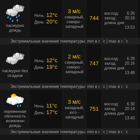
3 м/c
восход:
6:26
12°c
Ночь:
северный,
744
заход:
20:19
20°c
северо -
День:
длина дня:
пасмурно
западный
13:53
дождь
Экстремальные значения температуры: min в г. `c | max в г. `c
2 м/c
восход:
6:28
12°c
Ночь:
северный,
747
заход:
20:16
19°c
северо -
День:
длина дня:
пасмурно без
западный
13:48
осадков
Экстремальные значения температуры: min в г. `c | max в г. `c
3 м/c
восход:
6:30
11°c
Ночь:
западный,
751
заход:
20:14
переменная
17°c
юго -
День:
длина дня:
облачность
западный
13:43
возможен
дождь
Экстремальные значения температуры: min в г. `c | max в г. `c