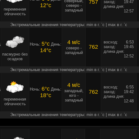
северный,
757
заход:
19:47
12°c
северо -
длина дня:
переменная
западный
12:57
облачность
Экстремальные значения температуры: min в г. `c | max в г. `c
4 м/c
восход:
6:53
5°c
Ночь:
День:
5
762
заход:
19:45
северо -
14°c
длина дня:
западный
пасмурно без
12:52
осадков
Экстремальные значения температуры: min в г. `c | max в г. `c
4 м/c
восход:
6:55
6°c
Ночь:
День:
5
западный,
762
заход:
19:42
18°c
юго -
длина дня:
переменная
западный
12:48
облачность
Экстремальные значения температуры: min в г. `c | max в г. `c