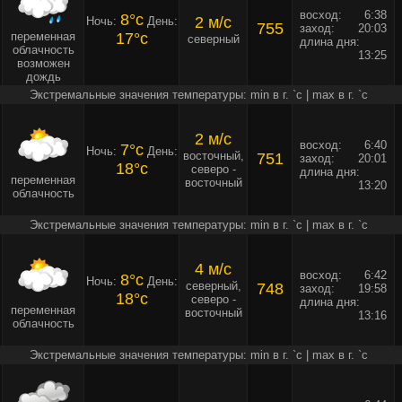
восход:
6:38
8°c
2 м/c
Ночь:
День:
755
заход:
20:03
переменная
17°c
северный
длина дня:
облачность
13:25
возможен
дождь
Экстремальные значения температуры: min в г. `c | max в г. `c
2 м/c
восход:
6:40
7°c
Ночь:
День:
восточный,
751
заход:
20:01
18°c
северо -
длина дня:
переменная
восточный
13:20
облачность
Экстремальные значения температуры: min в г. `c | max в г. `c
4 м/c
восход:
6:42
8°c
Ночь:
День:
северный,
748
заход:
19:58
18°c
северо -
длина дня:
переменная
восточный
13:16
облачность
Экстремальные значения температуры: min в г. `c | max в г. `c