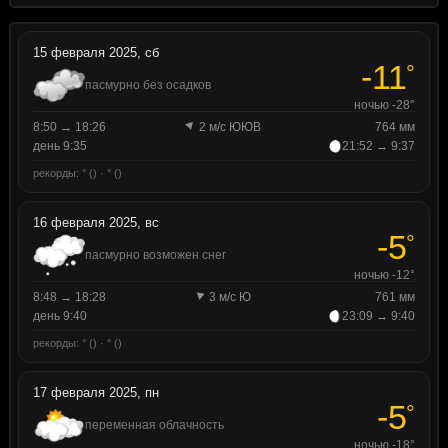
15 февраля 2025, сб
-11
°
пасмурно без осадков
ночью -28°
8:50 → 18:26
2 м/с ЮЮВ
764 мм
день 9:35
21:52 → 9:37
рекорды: ° () · ° ()
16 февраля 2025, вс
-5
°
пасмурно возможен снег
ночью -12°
8:48 → 18:28
3 м/с Ю
761 мм
день 9:40
23:09 → 9:40
рекорды: ° () · ° ()
17 февраля 2025, пн
-5
°
переменная облачность
ночью -18°