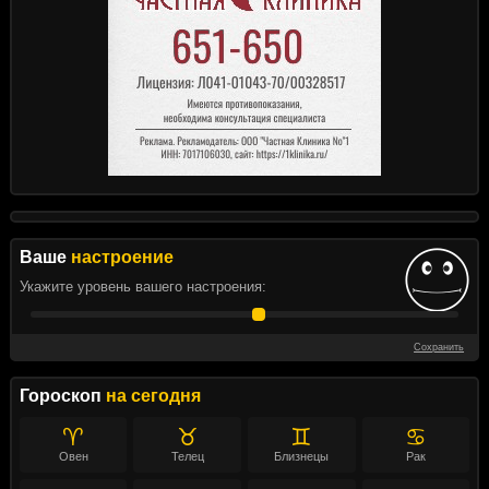
Ваше
настроение
Укажите уровень вашего настроения:
Сохранить
Гороскоп
на сегодня
♈
♉
♊
♋
Овен
Телец
Близнецы
Рак