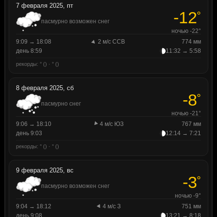
7 февраля 2025, пт
-12
°
пасмурно возможен снег
ночью -22°
9:09 → 18:08
2 м/с ССВ
774 мм
день 8:59
11:32 → 5:58
рекорды: ° () · ° ()
8 февраля 2025, сб
-8
°
пасмурно снег
ночью -21°
9:06 → 18:10
4 м/с ЮЗ
767 мм
день 9:03
12:14 → 7:21
рекорды: ° () · ° ()
9 февраля 2025, вс
-3
°
пасмурно возможен снег
ночью -9°
9:04 → 18:12
4 м/с З
751 мм
день 9:08
13:21 → 8:18