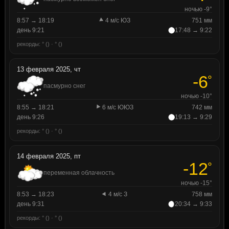
ночью -9°
8:57 → 18:19
4 м/с ЮЗ
751 мм
день 9:21
17:48 → 9:22
рекорды: ° () · ° ()
13 февраля 2025, чт
-6
°
пасмурно снег
ночью -10°
8:55 → 18:21
6 м/с ЮЮЗ
742 мм
день 9:26
19:13 → 9:29
рекорды: ° () · ° ()
14 февраля 2025, пт
-12
°
переменная облачность
ночью -15°
8:53 → 18:23
4 м/с З
758 мм
день 9:31
20:34 → 9:33
рекорды: ° () · ° ()