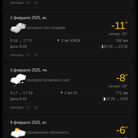
рекорды: ° () · ° ()
2 февраля 2025, вс
-11
°
пасмурно без осадков
ночью -20°
9:19 → 17:57
2 м/с ЮЮВ
768 мм
день 8:38
10:34 → 23:30
рекорды: ° () · ° ()
3 февраля 2025, пн
-8
°
пасмурно возможен снег
ночью -20°
9:17 → 17:59
2 м/с Ю
772 мм
день 8:42
10:39 → 0:00
рекорды: ° () · ° ()
4 февраля 2025, вт
-6
°
переменная облачность