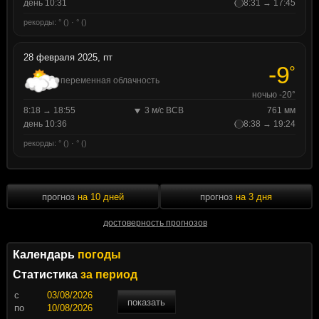
день 10:31
8:31 → 17:45
рекорды: ° () · ° ()
28 февраля 2025, пт
-9
°
переменная облачность
ночью -20°
8:18 → 18:55
3 м/с ВСВ
761 мм
день 10:36
8:38 → 19:24
рекорды: ° () · ° ()
прогноз
на 10 дней
прогноз
на 3 дня
достоверность прогнозов
Календарь
погоды
Статистика
за период
c
показать
по