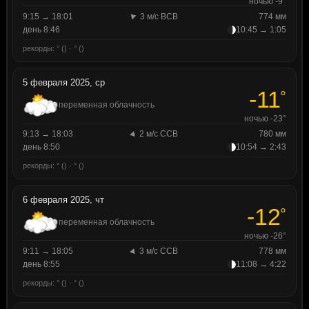
ночью -9°
9:15 → 18:01
3 м/с ВСВ
774 мм
день 8:46
10:45 → 1:05
рекорды: ° () · ° ()
5 февраля 2025, ср
-11
°
переменная облачность
ночью -23°
9:13 → 18:03
2 м/с ССВ
780 мм
день 8:50
10:54 → 2:43
рекорды: ° () · ° ()
6 февраля 2025, чт
-12
°
переменная облачность
ночью -26°
9:11 → 18:05
3 м/с ССВ
778 мм
день 8:55
11:08 → 4:22
рекорды: ° () · ° ()