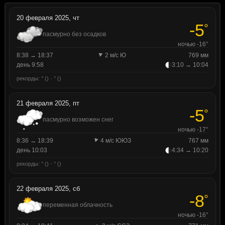
20 февраля 2025, чт
-5
°
пасмурно без осадков
ночью -16°
8:38 → 18:37
2 м/с Ю
769 мм
день 9:58
3:10 → 10:04
рекорды: ° () · ° ()
21 февраля 2025, пт
-5
°
пасмурно возможен снег
ночью -17°
8:36 → 18:39
4 м/с ЮЮЗ
767 мм
день 10:03
4:34 → 10:20
рекорды: ° () · ° ()
22 февраля 2025, сб
-8
°
переменная облачность
ночью -16°