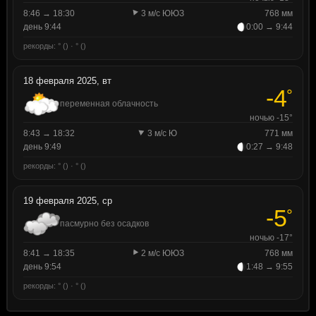
8:46 → 18:30
3 м/с ЮЮЗ
768 мм
день 9:44
0:00 → 9:44
рекорды: ° () · ° ()
18 февраля 2025, вт
-4
°
переменная облачность
ночью -15°
8:43 → 18:32
3 м/с Ю
771 мм
день 9:49
0:27 → 9:48
рекорды: ° () · ° ()
19 февраля 2025, ср
-5
°
пасмурно без осадков
ночью -17°
8:41 → 18:35
2 м/с ЮЮЗ
768 мм
день 9:54
1:48 → 9:55
рекорды: ° () · ° ()