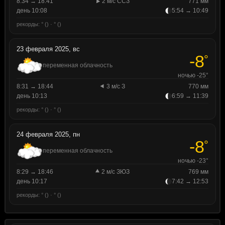
8:34 → 18:41
2 м/с ССЗ
771 мм
день 10:08
5:54 → 10:49
рекорды: ° () · ° ()
23 февраля 2025, вс
-8
°
переменная облачность
ночью -25°
8:31 → 18:44
3 м/с З
770 мм
день 10:13
6:59 → 11:39
рекорды: ° () · ° ()
24 февраля 2025, пн
-8
°
переменная облачность
ночью -23°
8:29 → 18:46
2 м/с ЗЮЗ
769 мм
день 10:17
7:42 → 12:53
рекорды: ° () · ° ()