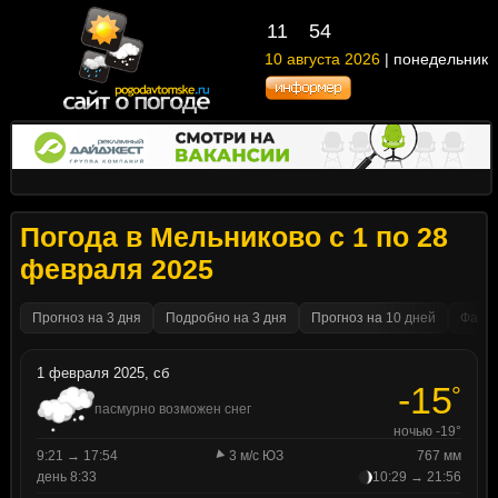
11
:
54
10 августа 2026
| понедельник
Погода в Мельниково с 1 по 28
февраля 2025
Прогноз на 3 дня
Подробно на 3 дня
Прогноз на 10 дней
Факти
1 февраля 2025, сб
-15
°
пасмурно возможен снег
ночью -19°
9:21 → 17:54
3 м/с ЮЗ
767 мм
день 8:33
10:29 → 21:56