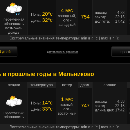
4 м/c
восход:
4:33
20°c
Ночь:
западный,
754
заход:
22:15
переменная
32°c
юго -
День:
долгота:
17:42
облачность
западный
возможен
дождь
Экстремальные значения температуры: min в г. `c | max в г. `c
0 дней
прог
достоверность прогнозов
ь в прошлые годы в Мельниково
осадки
температура
ветер
давл.
солнце
1 м/c
восход:
4:33
14°c
Ночь:
южный,
747
заход:
22:15
33°c
юго -
День:
длина дня:
17:42
переменная
восточный
облачность
Экстремальные значения температуры: min в г. `c | max в г. `c