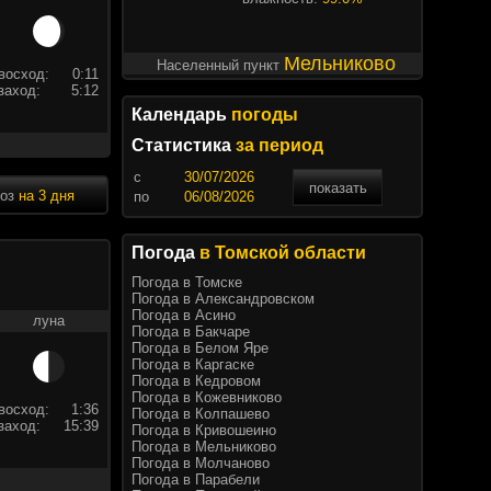
Мельниково
Населенный пункт
восход:
0:11
заход:
5:12
Календарь
погоды
Статистика
за период
c
показать
ноз
на 3 дня
по
Погода
в Томской области
Погода в Томске
Погода в Александровском
Погода в Асино
луна
Погода в Бакчаре
Погода в Белом Яре
Погода в Каргаске
Погода в Кедровом
Погода в Кожевниково
восход:
1:36
Погода в Колпашево
заход:
15:39
Погода в Кривошеино
Погода в Мельниково
Погода в Молчаново
Погода в Парабели