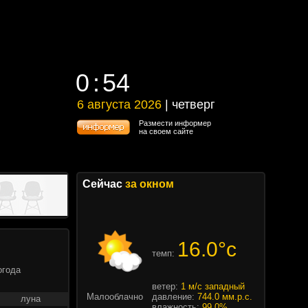
0
:
54
0
:
54
6 августа 2026
| четверг
6 августа 2026 | четверг
Размести информер
на своем сайте
Сейчас
за окном
16.0°c
темп:
огода
ветер:
1 м/с западный
Малооблачно
давление:
744.0 мм.р.с.
луна
влажность:
99.0%