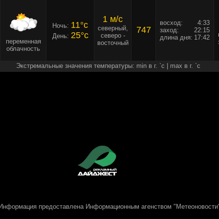
1 м/c
восход:
4:33
11°c
Ночь:
северный,
747
заход:
22:15
25°c
северо -
День:
длина дня:
17:42
переменная
восточный
облачность
Экстремальные значения температуры: min в г. `c | max в г. `c
Информация предоставлена
Информационным агенством "Метеоновости