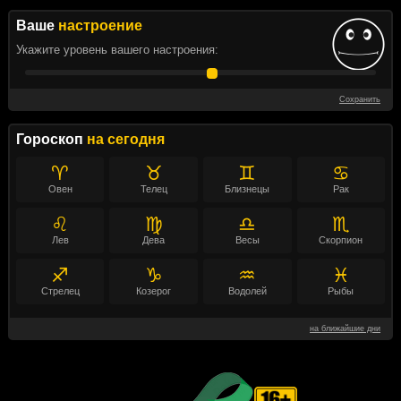
Ваше
настроение
Укажите уровень вашего настроения:
Сохранить
Гороскоп
на сегодня
♈
♉
♊
♋
Овен
Телец
Близнецы
Рак
♌
♍
♎
♏
Лев
Дева
Весы
Скорпион
♐
♑
♒
♓
Стрелец
Козерог
Водолей
Рыбы
на ближайшие дни