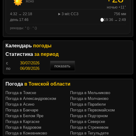
ясно
ночью +11°
4:32 → 22:18
3 м/с ССЗ
756 мм
день 17:46
19:36 → 2:49
рекорды: ° () · ° ()
Календарь
погоды
Статистика
за период
c
показать
по
Погода
в Томской области
Погода в Томске
Погода в Мельниково
Погода в Александровском
Погода в Молчаново
Погода в Асино
Погода в Парабели
Погода в Бакчаре
Погода в Первомайском
Погода в Белом Яре
Погода в Подгорном
Погода в Каргаске
Погода в Северске
Погода в Кедровом
Погода в Стрежевом
Погода в Кожевниково
Погода в Тегульдете