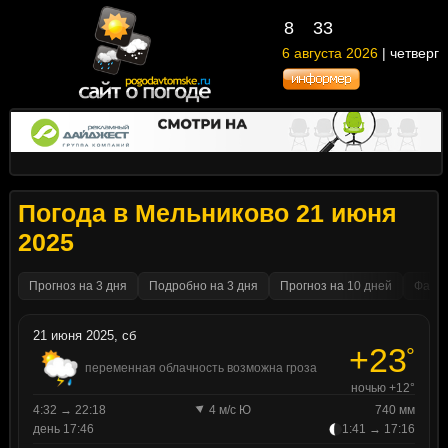
8
33
6 августа 2026
| четверг
Погода в Мельниково 21 июня
2025
Прогноз на 3 дня
Подробно на 3 дня
Прогноз на 10 дней
Факти
21 июня 2025, сб
+23
°
переменная облачность возможна гроза
ночью +12°
4:32 → 22:18
4 м/с Ю
740 мм
день 17:46
1:41 → 17:16