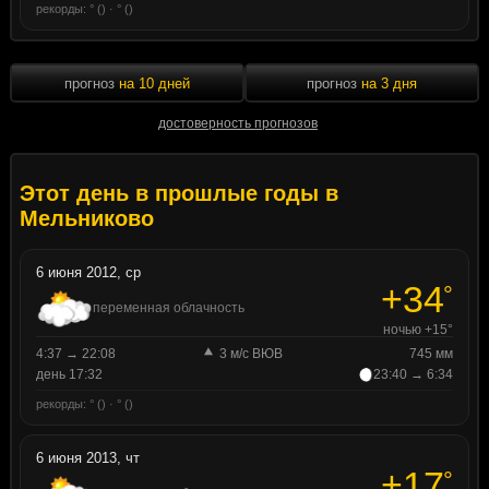
рекорды: ° () · ° ()
прогноз
на 10 дней
прогноз
на 3 дня
достоверность прогнозов
Этот день в прошлые годы в
Мельниково
6 июня 2012, ср
+34
°
переменная облачность
ночью +15°
4:37 → 22:08
3 м/с ВЮВ
745 мм
день 17:32
23:40 → 6:34
рекорды: ° () · ° ()
6 июня 2013, чт
+17
°