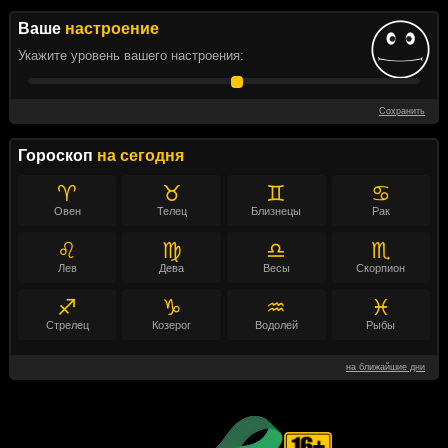
Ваше
настроение
Укажите уровень вашего настроения:
Сохранить
Гороскоп
на сегодня
♈
♉
♊
♋
Овен
Телец
Близнецы
Рак
♌
♍
♎
♏
Лев
Дева
Весы
Скорпион
♐
♑
♒
♓
Стрелец
Козерог
Водолей
Рыбы
на ближайшие дни