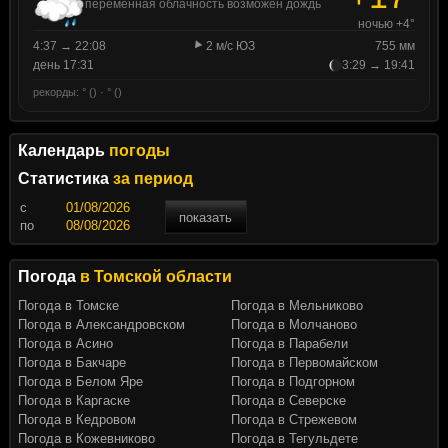
переменная облачность возможен дождь
ночью +4°
4:37 → 22:08
2 м/с ЮЗ
755 мм
день 17:31
3:29 → 19:41
рекорды: ° () · ° ()
Календарь
погоды
Статистика
за период
c
показать
по
Погода
в Томской области
Погода в Томске
Погода в Мельниково
Погода в Александровском
Погода в Молчаново
Погода в Асино
Погода в Парабели
Погода в Бакчаре
Погода в Первомайском
Погода в Белом Яре
Погода в Подгорном
Погода в Каргаске
Погода в Северске
Погода в Кедровом
Погода в Стрежевом
Погода в Кожевниково
Погода в Тегульдете