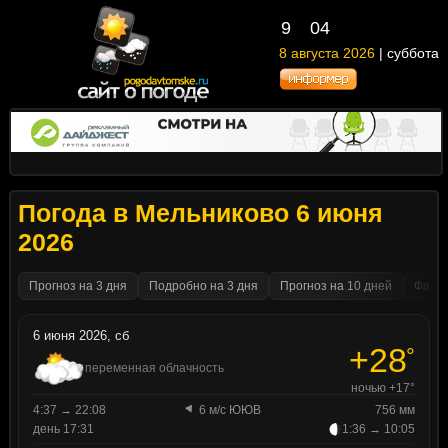
9
04
8 августа 2026
| суббота
Погода в Мельниково 6 июня
2026
Прогноз на 3 дня
Подробно на 3 дня
Прогноз на 10 дней
Факти
6 июня 2026, сб
+28
°
переменная облачность
ночью +17°
4:37 → 22:08
6 м/с ЮЮВ
756 мм
день 17:31
1:36 → 10:05