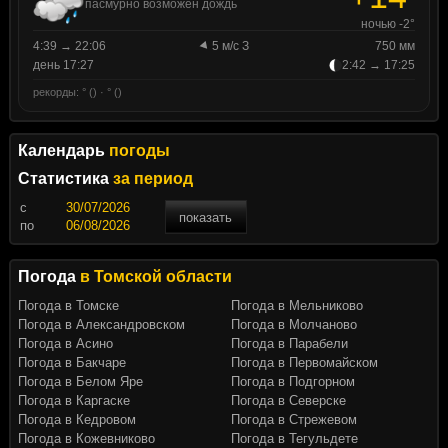
пасмурно возможен дождь
ночью -2°
4:39 → 22:06
5 м/с З
750 мм
день 17:27
2:42 → 17:25
рекорды: ° () · ° ()
Календарь
погоды
Статистика
за период
c
показать
по
Погода
в Томской области
Погода в Томске
Погода в Мельниково
Погода в Александровском
Погода в Молчаново
Погода в Асино
Погода в Парабели
Погода в Бакчаре
Погода в Первомайском
Погода в Белом Яре
Погода в Подгорном
Погода в Каргаске
Погода в Северске
Погода в Кедровом
Погода в Стрежевом
Погода в Кожевниково
Погода в Тегульдете