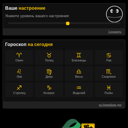
Ваше
настроение
Укажите уровень вашего настроения:
Сохранить
Гороскоп
на сегодня
♈
♉
♊
♋
Овен
Телец
Близнецы
Рак
♌
♍
♎
♏
Лев
Дева
Весы
Скорпион
♐
♑
♒
♓
Стрелец
Козерог
Водолей
Рыбы
на ближайшие дни