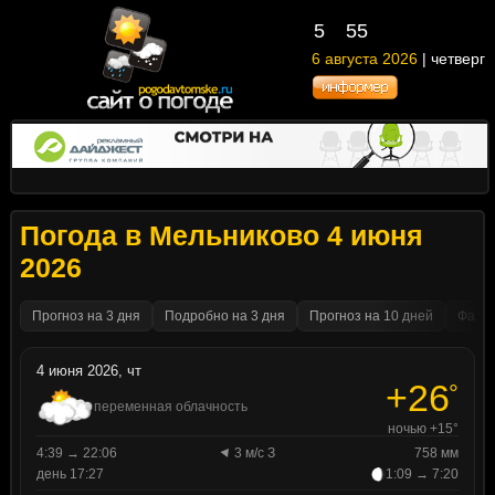
5
55
6 августа 2026
| четверг
Погода в Мельниково 4 июня
2026
Прогноз на 3 дня
Подробно на 3 дня
Прогноз на 10 дней
Факти
4 июня 2026, чт
+26
°
переменная облачность
ночью +15°
4:39 → 22:06
3 м/с З
758 мм
день 17:27
1:09 → 7:20