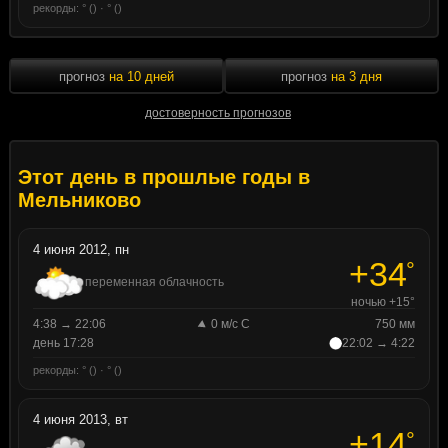
рекорды: ° () · ° ()
прогноз
на 10 дней
прогноз
на 3 дня
достоверность прогнозов
Этот день в прошлые годы в
Мельниково
4 июня 2012, пн
+34
°
переменная облачность
ночью +15°
4:38 → 22:06
0 м/с С
750 мм
день 17:28
22:02 → 4:22
рекорды: ° () · ° ()
4 июня 2013, вт
+14
°