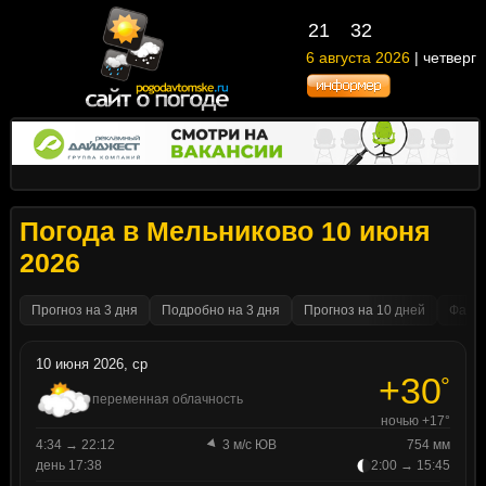
21
32
6 августа 2026
| четверг
Погода в Мельниково 10 июня
2026
Прогноз на 3 дня
Подробно на 3 дня
Прогноз на 10 дней
Факти
10 июня 2026, ср
+30
°
переменная облачность
ночью +17°
4:34 → 22:12
3 м/с ЮВ
754 мм
день 17:38
2:00 → 15:45