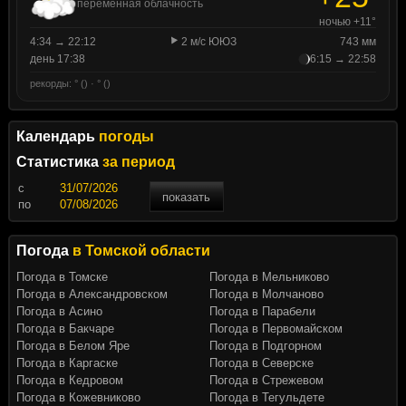
переменная облачность
ночью +11°
4:34 → 22:12
2 м/с ЮЮЗ
743 мм
день 17:38
6:15 → 22:58
рекорды: ° () · ° ()
Календарь
погоды
Статистика
за период
c
показать
по
Погода
в Томской области
Погода в Томске
Погода в Мельниково
Погода в Александровском
Погода в Молчаново
Погода в Асино
Погода в Парабели
Погода в Бакчаре
Погода в Первомайском
Погода в Белом Яре
Погода в Подгорном
Погода в Каргаске
Погода в Северске
Погода в Кедровом
Погода в Стрежевом
Погода в Кожевниково
Погода в Тегульдете