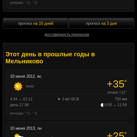
рекорды: ° () · ° ()
прогноз
на 10 дней
прогноз
на 3 дня
достоверность прогнозов
Этот день в прошлые годы в
Мельниково
10 июня 2012, вс
+35
°
ясно
ночью +12°
4:34 → 22:12
3 м/с ВСВ
750 мм
день 17:38
0:50 → 11:59
рекорды: ° () · ° ()
10 июня 2013, пн
+25
°