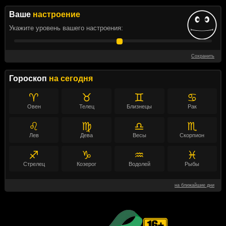
Ваше
настроение
Укажите уровень вашего настроения:
Сохранить
Гороскоп
на сегодня
♈
♉
♊
♋
Овен
Телец
Близнецы
Рак
♌
♍
♎
♏
Лев
Дева
Весы
Скорпион
♐
♑
♒
♓
Стрелец
Козерог
Водолей
Рыбы
на ближайшие дни