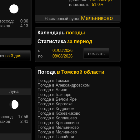
влажность:
51.0%
Мельниково
Населенный пункт
восход:
0:00
заход:
4:13
Календарь
погоды
Статистика
за период
c
показать
ноз
на 3 дня
по
Погода
в Томской области
Погода в Томске
Погода в Александровском
Погода в Асино
луна
Погода в Бакчаре
Погода в Белом Яре
Погода в Каргаске
Погода в Кедровом
Погода в Кожевниково
восход:
17:56
Погода в Колпашево
заход:
2:41
Погода в Кривошеино
Погода в Мельниково
Погода в Молчаново
Погода в Парабели