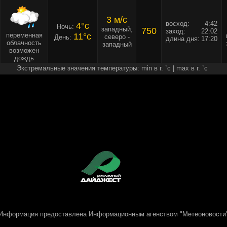
3 м/c
восход:
4:42
4°c
Ночь:
западный,
750
заход:
22:02
переменная
11°c
северо -
День:
длина дня:
17:20
облачность
западный
возможен
дождь
Экстремальные значения температуры: min в г. `c | max в г. `c
Информация предоставлена
Информационным агенством "Метеоновости