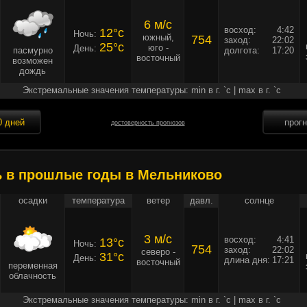
6 м/c
восход:
4:42
12°c
Ночь:
южный,
754
заход:
22:02
25°c
юго -
День:
пасмурно
долгота:
17:20
восточный
возможен
дождь
Экстремальные значения температуры: min в г. `c | max в г. `c
0 дней
прог
достоверность прогнозов
ь в прошлые годы в Мельниково
осадки
температура
ветер
давл.
солнце
3 м/c
восход:
4:41
13°c
Ночь:
754
заход:
22:02
северо -
31°c
День:
длина дня:
17:21
восточный
переменная
облачность
Экстремальные значения температуры: min в г. `c | max в г. `c