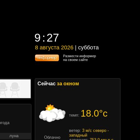
9
27
9
27
8 августа 2026
| суббота
8 августа 2026 | суббота
Размести информер
на своем сайте
Сейчас
за окном
18.0°c
темп:
огода
ветер:
3 м/с северо -
западный
луна
Облачно
давление:
753.0 мм.р.с.