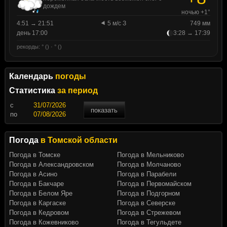
дождем
ночью +1°
4:51 → 21:51
5 м/с З
749 мм
день 17:00
3:28 → 17:39
рекорды: ° () · ° ()
Календарь
погоды
Статистика
за период
c
показать
по
Погода
в Томской области
Погода в Томске
Погода в Мельниково
Погода в Александровском
Погода в Молчаново
Погода в Асино
Погода в Парабели
Погода в Бакчаре
Погода в Первомайском
Погода в Белом Яре
Погода в Подгорном
Погода в Каргаске
Погода в Северске
Погода в Кедровом
Погода в Стрежевом
Погода в Кожевниково
Погода в Тегульдете