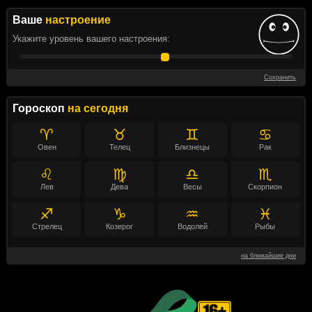
Ваше
настроение
Укажите уровень вашего настроения:
Сохранить
Гороскоп
на сегодня
♈
♉
♊
♋
Овен
Телец
Близнецы
Рак
♌
♍
♎
♏
Лев
Дева
Весы
Скорпион
♐
♑
♒
♓
Стрелец
Козерог
Водолей
Рыбы
на ближайшие дни