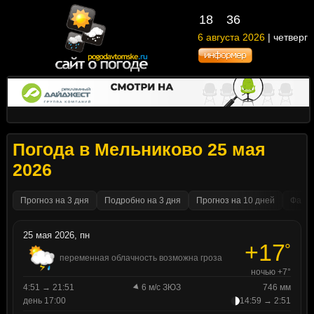
18
36
6 августа 2026
| четверг
Погода в Мельниково 25 мая
2026
Прогноз на 3 дня
Подробно на 3 дня
Прогноз на 10 дней
Факти
25 мая 2026, пн
+17
°
переменная облачность возможна гроза
ночью +7°
4:51 → 21:51
6 м/с ЗЮЗ
746 мм
день 17:00
14:59 → 2:51