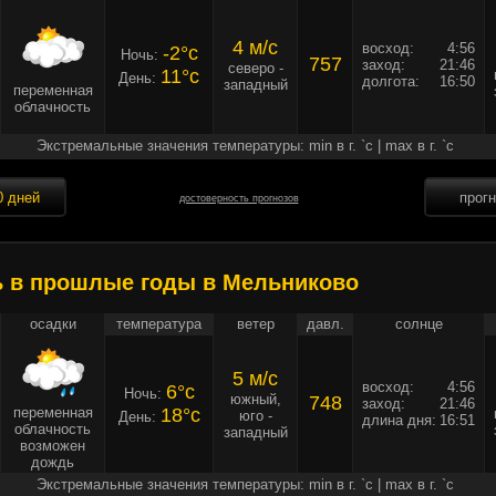
4 м/c
восход:
4:56
-2°c
Ночь:
757
заход:
21:46
северо -
11°c
День:
долгота:
16:50
западный
переменная
облачность
Экстремальные значения температуры: min в г. `c | max в г. `c
0 дней
прог
достоверность прогнозов
ь в прошлые годы в Мельниково
осадки
температура
ветер
давл.
солнце
5 м/c
восход:
4:56
6°c
Ночь:
южный,
748
заход:
21:46
переменная
18°c
юго -
День:
длина дня:
16:51
облачность
западный
возможен
дождь
Экстремальные значения температуры: min в г. `c | max в г. `c