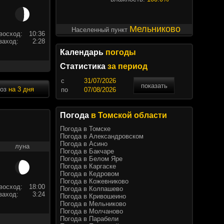
Мельниково
Населенный пункт
восход:
10:36
заход:
2:28
Календарь
погоды
Статистика
за период
c
показать
ноз
на 3 дня
по
Погода
в Томской области
Погода в Томске
Погода в Александровском
Погода в Асино
луна
Погода в Бакчаре
Погода в Белом Яре
Погода в Каргаске
Погода в Кедровом
Погода в Кожевниково
восход:
18:00
Погода в Колпашево
заход:
3:24
Погода в Кривошеино
Погода в Мельниково
Погода в Молчаново
Погода в Парабели