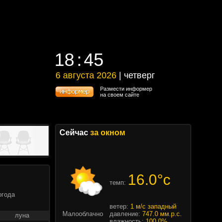
18
45
18
45
6 августа 2026
| четверг
6 августа 2026 | четверг
Размести информер
на своем сайте
Сейчас
за окном
16.0°c
темп:
огода
ветер:
1 м/с западный
Малооблачно
давление:
747.0 мм.р.с.
луна
влажность:
100.0%