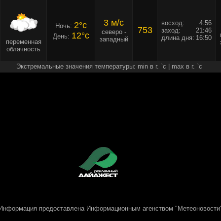
3 м/c
восход:
4:56
2°c
Ночь:
753
заход:
21:46
северо -
12°c
День:
длина дня:
16:50
западный
переменная
облачность
Экстремальные значения температуры: min в г. `c | max в г. `c
Информация предоставлена
Информационным агенством "Метеоновости